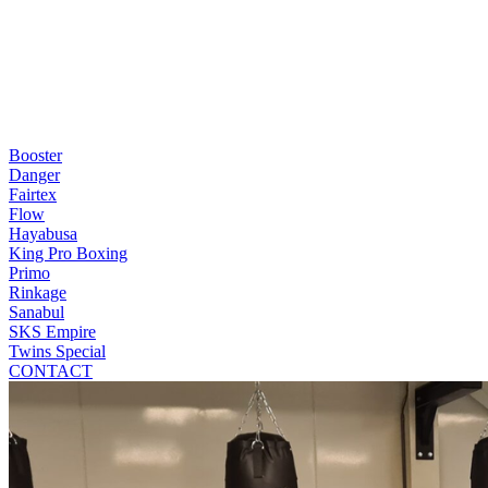
Booster
Danger
Fairtex
Flow
Hayabusa
King Pro Boxing
Primo
Rinkage
Sanabul
SKS Empire
Twins Special
CONTACT