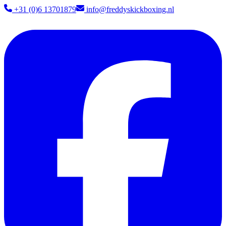
+31 (0)6 13701879​
info@freddyskickboxing.nl