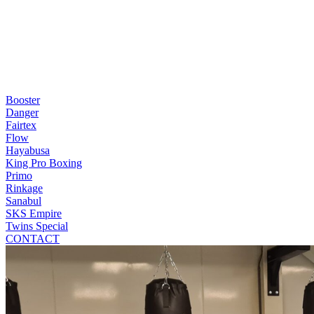
Booster
Danger
Fairtex
Flow
Hayabusa
King Pro Boxing
Primo
Rinkage
Sanabul
SKS Empire
Twins Special
CONTACT