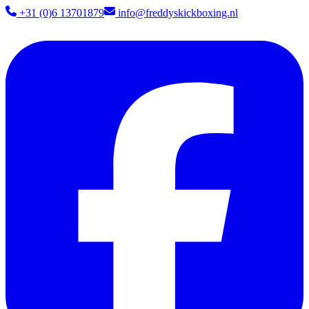
+31 (0)6 13701879​
info@freddyskickboxing.nl