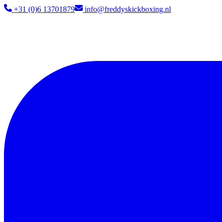
+31 (0)6 13701879​
info@freddyskickboxing.nl