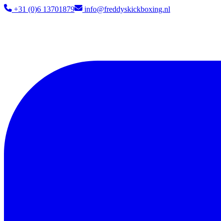
+31 (0)6 13701879​
info@freddyskickboxing.nl